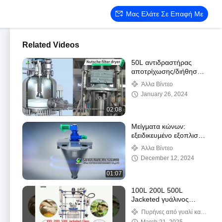
Μας Ελάτε Σε Επαφή Με
Related Videos
50L αντιδραστήρας
αποτρίχωσης/διήθηση/
ξηραστήρα από
Άλλα Βίντεο
ανοξείδωτο χάλυβα
January 26, 2024
02:08
Μείγματα κώνων:
εξειδικευμένο εξοπλισμό
για αποτελεσματική
Άλλα Βίντεο
ανάμειξη
December 12, 2024
01:07
100L 200L 500L
Jacketed γυάλινος
αντιδραστήρας διπλό
Πυρήνες από γυαλί και
στρώμα Προσαρμογή
ανοξείδωτο χάλυβα