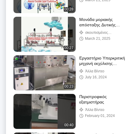
March 21, 2025
00:28
Μονάδα μοριακής
απόσταξης Δυτικής
Ιατρικής
σκουπισμένος
εξατμιστήρας ταινιών
March 21, 2025
00:27
Εργαστήριο Υπερκριτική
μηχανή εκχύλισης
υγρών 1000L
Άλλα Βίντεο
July 16, 2024
00:23
Περιστροφικός
εξατμιστήρας
Άλλα Βίντεο
February 01, 2024
00:40