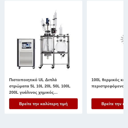
100L θερμικός κενός
Μηχανή στεγνώσε
περιστρεφόμενος εξατμιστής
λαχανικών υπό κε
Βρείτε την καλύτερη τιμή
Βρείτε την κα