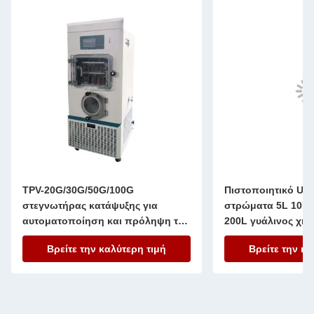
TPV-20G/30G/50G/100G
Πιστοποιητικό UL
στεγνωτήρας κατάψυξης για
στρώματα 5L 10L 
αυτοματοποίηση και πρόληψη της
200L γυάλινος χημ
ρύπανσης δειγμάτων
αντιδραστήρας
Βρείτε την καλύτερη τιμή
Βρείτε την κα