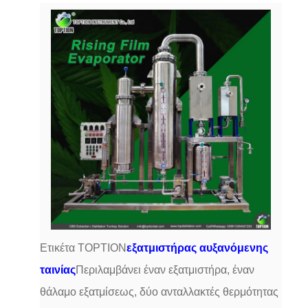
Ετικέτα TOPTION
εξατμιστήρας αυξανόμενης
ταινίας
Περιλαμβάνει έναν εξατμιστήρα, έναν
θάλαμο εξατμίσεως, δύο ανταλλακτές θερμότητας