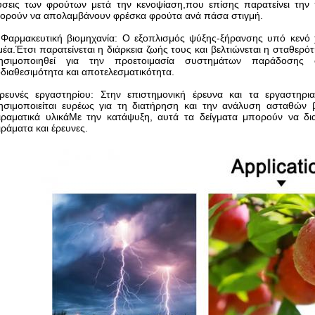
ύσεις των φρούτων μετά την κενοψίαση,που επίσης παρατείνει την
ορούν να απολαμβάνουν φρέσκα φρούτα ανά πάσα στιγμή.
 Φαρμακευτική βιομηχανία: Ο εξοπλισμός ψύξης-ξήρανσης υπό κενό χ
μέα.Έτσι παρατείνεται η διάρκεια ζωής τους και βελτιώνεται η σταθε
ησιμοποιηθεί για την προετοιμασία συστημάτων παράδοσης 
οδιαθεσιμότητα και αποτελεσματικότητα.
ρευνές εργαστηρίου: Στην επιστημονική έρευνα και τα εργαστηρ
ησιμοποιείται ευρέως για τη διατήρηση και την ανάλυση ασταθών βι
ιραματικά υλικάΜε την κατάψυξη, αυτά τα δείγματα μπορούν να διατ
ιράματα και έρευνες.