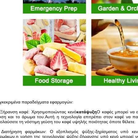
γκεκριμένα παραδείγματα εφαρμογών:
 Ξήρανση καφέ: Χρησιμοποιώντας κενό
κατάψυξη
Ο καφές μπορεί να α
ύση και το άρωμα του.Αυτή η τεχνολογία επιτρέπει στον καφέ να πα
ολαύσετε τη νόστιμη γεύση του καφέ υψηλής ποιότητας όποτε θέλετε.
 Διατήρηση φαρμάκων: Ο εξοπλισμός ψύξης-ξηρίσματος υπό κενό
ρμάκων.η χρήση της τεχνολογίας ψύξης-ξήρανσης υπό κενό μπορεί να