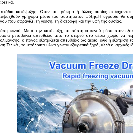
ιρετικά.
 στάδιο κατάψυξης: Όταν τα τρόφιμα ή άλλες ουσίες εισέρχοντα
ταψυχθούν γρήγορα μέσω του συστήματος ψύξης.Η υγρασία θα συμ
γου που σφραγίζει τη γεύση, τη διατροφή και την υφή της ουσίας.
άση κενού: Μετά την κατάψυξη, το σύστημα κενού μέσα στον εξοπλ
ρασία μεταβαίνει απευθείας από το στερεό στο αέριο χωρίς να π
ολίμανσης, ο πάγος εξατμίζεται απευθείας ως αέριο, ενώ η εξάτμιση τ
εση.Τελικά., το υπόλοιπο υλικό γίνεται εξαιρετικά ξηρό, αλλά οι αρχικές 