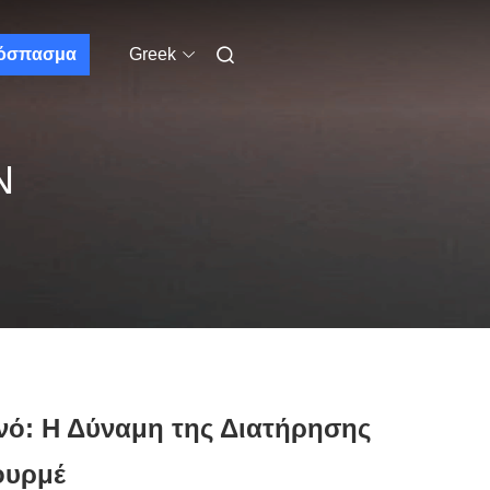
όσπασμα
Greek
Ν
νό: Η Δύναμη της Διατήρησης
ουρμέ