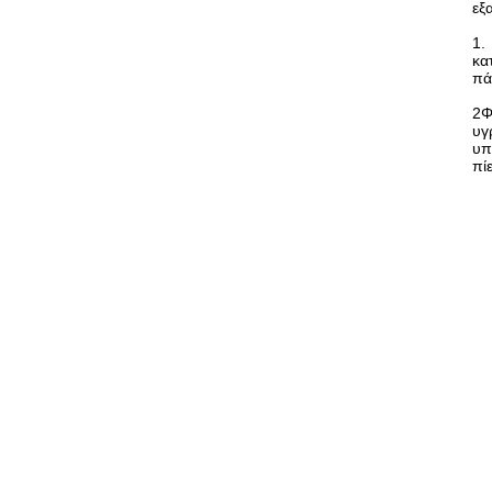
εξα
1.
κα
πά
2Φ
υγ
υπ
πί