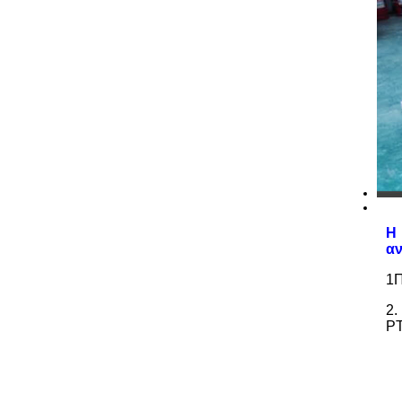
Η
αν
1Π
2.
PT