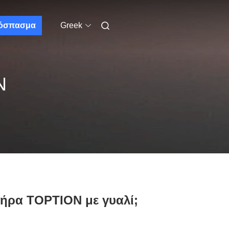
όσπασμα
Greek
Ν
στήρα TOPTION με γυαλί;