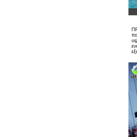
Π
πα
υψ
εν
εξ