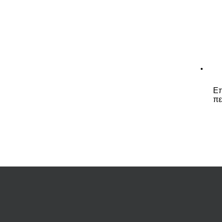
Επ
πε