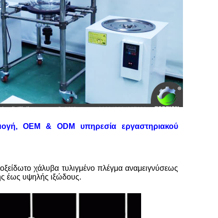
μογή, OEM & ODM υπηρεσία εργαστηριακού
νοξείδωτο χάλυβα τυλιγμένο πλέγμα αναμειγνύσεως
ής έως υψηλής ιξώδους.