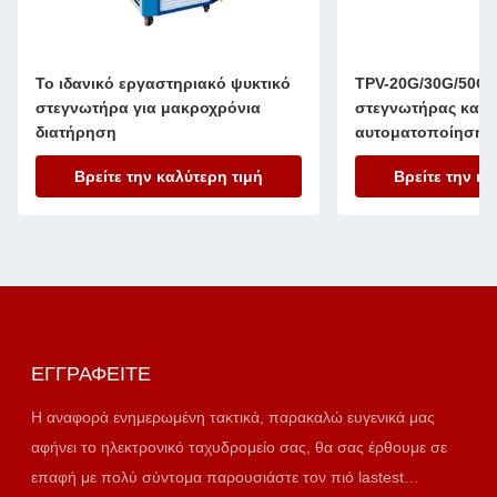
Το ιδανικό εργαστηριακό ψυκτικό
TPV-20G/30G/50G/
στεγνωτήρα για μακροχρόνια
στεγνωτήρας κατά
διατήρηση
αυτοματοποίηση κ
ρύπανσης δειγμά
Βρείτε την καλύτερη τιμή
Βρείτε την κα
ΕΓΓΡΑΦΕΊΤΕ
Η αναφορά ενημερωμένη τακτικά, παρακαλώ ευγενικά μας
αφήνει το ηλεκτρονικό ταχυδρομείο σας, θα σας έρθουμε σε
επαφή με πολύ σύντομα παρουσιάστε τον πιό lastest