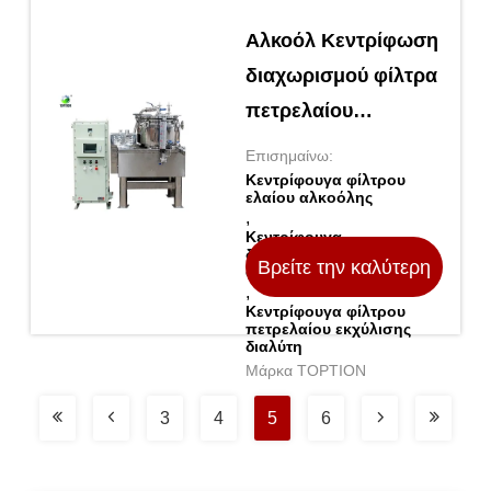
Αλκοόλ Κεντρίφωση
διαχωρισμού φίλτρα
πετρελαίου
Κεντρίφωση για την
Επισημαίνω:
εξαγωγή διαλύτη
Κεντρίφουγα φίλτρου
ελαίου αλκοόλης
,
Κεντρίφουγα
διαχωρισμού πετρελαίου
Βρείτε την καλύτερη
φίλτρα Κεντρίφουγα
,
Κεντρίφουγα φίλτρου
τιμή
πετρελαίου εκχύλισης
διαλύτη
Μάρκα TOPTION
3
4
5
6