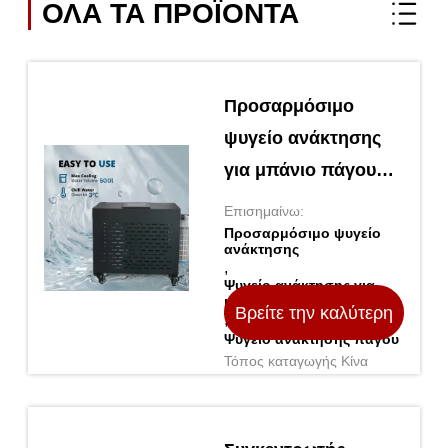
ΟΛΑ ΤΑ ΠΡΟΪΌΝΤΑ
Προσαρμόσιμο
ψυγείο ανάκτησης
για μπάνιο πάγου
Ιδανικό για τις
Επισημαίνω:
ανάγκες της
Προσαρμόσιμο ψυγείο
ανάκτησης
επιχείρησής σας
,
Ψυγείο ανάκτησης για
μπάνιο πάγου
Βρείτε την καλύτερη
,
Ψυγείο ανάκτησης πάγου
Τόπος καταγωγής Κίνα
τιμή