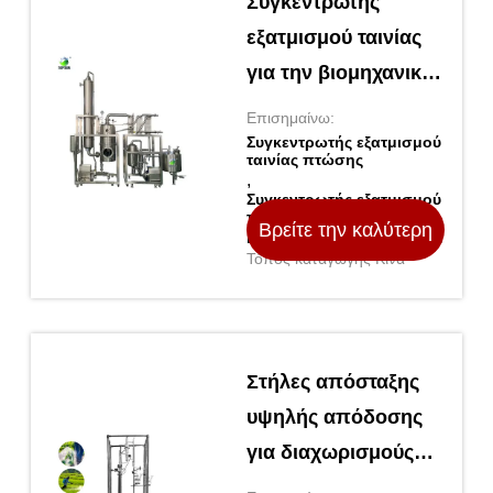
Συγκεντρωτής
εξατμισμού ταινίας
για την βιομηχανική
παραγωγή
Επισημαίνω:
Συγκεντρωτής εξατμισμού
ταινίας πτώσης
,
Συγκεντρωτής εξατμισμού
ταινίας πτώσης
Βρείτε την καλύτερη
βιομηχανικής παραγωγής
Τόπος καταγωγής Κίνα
τιμή
Στήλες απόσταξης
υψηλής απόδοσης
για διαχωρισμούς
ακριβείας