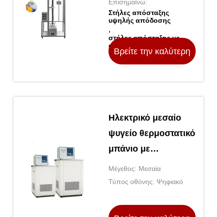
Επισημαίνω:
Στήλες απόσταξης
υψηλής απόδοσης
,
στήλες απόσταξης με
ακριβή διαχωρισμό
Βρείτε την καλύτερη
Τόπος καταγωγής Κίνα
τιμή
Ηλεκτρικό μεσαίο
ψυγείο θερμοστατικό
μπάνιο με
κυκλώματα
Μέγεθος: Μεσαία
θέρμανσης
Τύπος οθόνης: Ψηφιακό