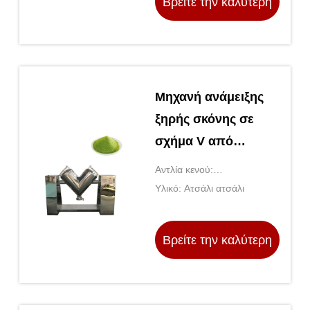
Βρείτε την καλύτερη
τιμή
Μηχανή ανάμειξης
ξηρής σκόνης σε
σχήμα V από
ανοξείδωτο χάλυβα
Αντλία κενού:
με αντλία κενού
Συμπεριλαμβάνεται
Υλικό: Ατσάλι ατσάλι
Βρείτε την καλύτερη
τιμή