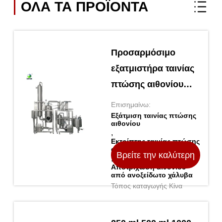
ΟΛΑ ΤΑ ΠΡΟΪΌΝΤΑ
Προσαρμόσιμο
εξατμιστήρα ταινίας
πτώσης αιθονίου
από ανοξείδωτο
Επισημαίνω:
χάλυβα
Εξάτμιση ταινίας πτώσης
αιθονίου
,
Εκτρίπτης ταινίας πτώσης
αιθονικής εξάτμισης
Βρείτε την καλύτερη
,
Αποτρίχωση αιθονίου
από ανοξείδωτο χάλυβα
τιμή
Τόπος καταγωγής Κίνα