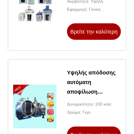
Ακριβότητα: Υψηλή
υπερηχητικός
Εφαρμογή: Γενική
ομογενοποιητής
εργαστηριακή χρήση
εργαστηρίου
Βρείτε την καλύτερη
τιμή
Υψηλής απόδοσης
αυτόματη
αποψίλωση
στεγνωτήρα
Δυναμικότητα: 100 κιλά
κατάψυξης 100kg
Χρώμα: Γκρι
χωρητικότητα LG-10