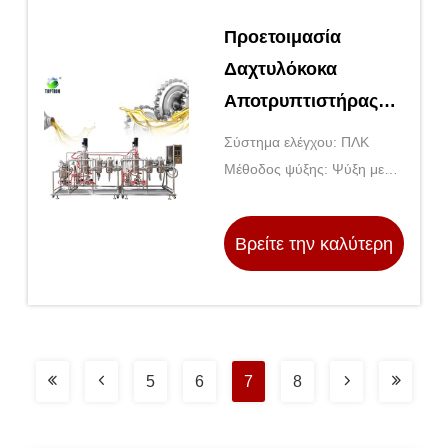
Προετοιμασία
Δαχτυλόκοκα
Αποτρυπτιστήρας
ταινίας καθαρισμού
Σύστημα ελέγχου: ΠΛΚ
Μοριακή απόσταξη
Μέθοδος ψύξης: Ψύξη με
νερό
Βρείτε την καλύτερη
τιμή
5
6
7
8