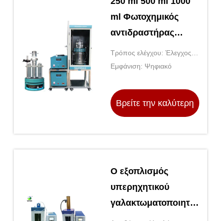
250 ml 500 ml 1000
ml Φωτοχημικός
αντιδραστήρας
Γενικό
Τρόπος ελέγχου: Έλεγχος
Εργαστηριακό
μικροεπιλογήτρου
Εμφάνιση: Ψηφιακό
Εξοπλισμό
Βρείτε την καλύτερη
τιμή
Ο εξοπλισμός
υπερηχητικού
γαλακτωματοποιητή
OEM 20KHz-30KHz