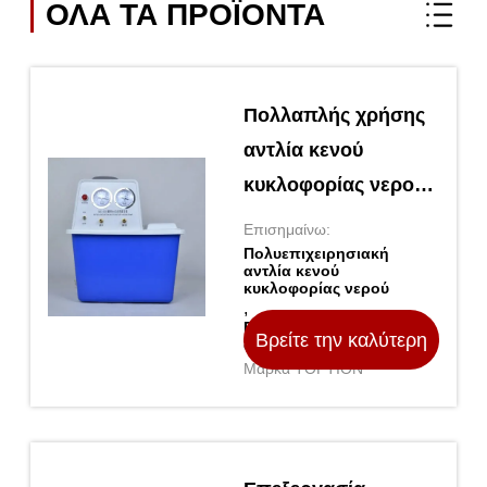
ΟΛΑ ΤΑ ΠΡΟΪΌΝΤΑ
Πολλαπλής χρήσης
αντλία κενού
κυκλοφορίας νερού
για ποικίλες
Επισημαίνω:
εφαρμογές
Πολυεπιχειρησιακή
αντλία κενού
κυκλοφορίας νερού
,
Πολυεπιχειρησιακή
Βρείτε την καλύτερη
αντλία κενού νερού
Μάρκα TOPTION
τιμή