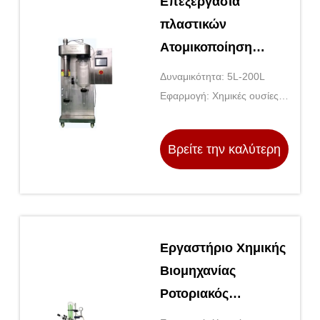
Επεξεργασία
πλαστικών
Ατομικοποίηση
Κεντρίφουγα
Δυναμικότητα: 5L-200L
Εργαστηριακό
Εφαρμογή: Χημικές ουσίες
Στρώσιμο Σκούπι με
που επεξεργάζονται,
πλαστικά που
υποστρώμα πλάκας
Βρείτε την καλύτερη
επεξεργάζονται, επεξεργασία
από ανοξείδωτο
τροφίμων
χάλυβα
τιμή
Εργαστήριο Χημικής
Βιομηχανίας
Ροτοριακός
Εξάτμιστής Κενού με