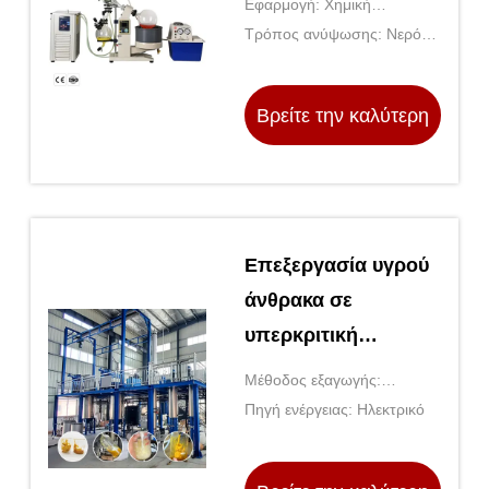
Εφαρμογή: Χημική
αυτόματο έλεγχο
βιομηχανία
Τρόπος ανύψωσης: Νερό
πίεσης και
(πετρέλαιο) Υψώνοντας το
κανάλι του μπάνιου
διάφραγμα PTFE
Βρείτε την καλύτερη
τιμή
Επεξεργασία υγρού
άνθρακα σε
υπερκριτική
κατάσταση από
Μέθοδος εξαγωγής:
ανοξείδωτο χάλυβα
Διαλυτική εξαγωγή
Πηγή ενέργειας: Ηλεκτρικό
CE με ηλεκτρική
πηγή ενέργειας