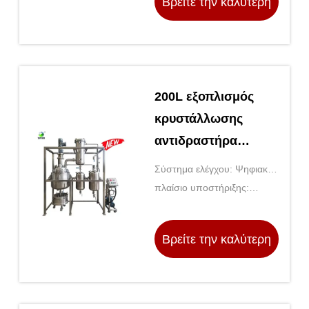
Βρείτε την καλύτερη
τιμή
200L εξοπλισμός
κρυστάλλωσης
αντιδραστήρα
κρυστάλλωσης για
Σύστημα ελέγχου: Ψηφιακός
κρυστάλλιο
έλεγχος θερμοκρασίας και
πλαίσιο υποστήριξης:
πετρελαίου
ταχύτητας
Ατσάλι ατσάλι
κατσαρόλης
Βρείτε την καλύτερη
τιμή