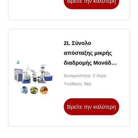
Βρείτε την καλύτερη
τιμή
2L Σύνολο
απόσταξης μικρής
διαδρομής Μονάδα
μοριακής απόσταξης
Δυναμικότητα: 2 λίτρα
κενού
Υπόθεση: Νέο
Βρείτε την καλύτερη
τιμή