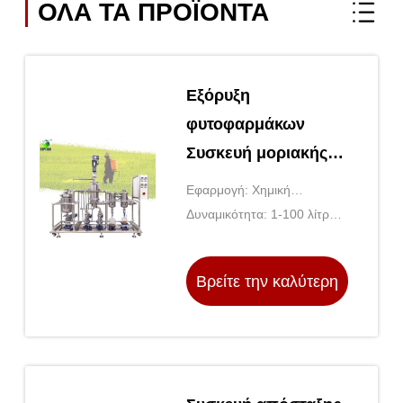
ΟΛΑ ΤΑ ΠΡΟΪΌΝΤΑ
Εξόρυξη
φυτοφαρμάκων
Συσκευή μοριακής
απόσταξης
Εφαρμογή: Χημική
Καθαρισμός
βιομηχανία, Φαρμακευτική
Δυναμικότητα: 1-100 λίτρα/
φυτοφαρμάκων
βιομηχανία, Τροφίμων
ώρα
Βρείτε την καλύτερη
τιμή