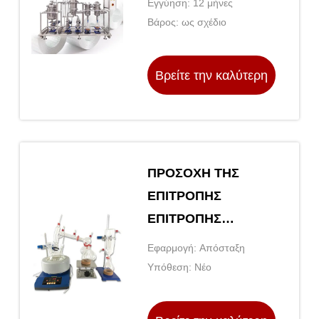
Εγγύηση: 12 μήνες
αιθέρια έλαια
Βάρος: ως σχέδιο
τριαντάφυλλων με
εύρος θερμοκρασίας
Βρείτε την καλύτερη
20-200 °C
τιμή
ΠΡΟΣΟΧΗ ΤΗΣ
ΕΠΙΤΡΟΠΗΣ
ΕΠΙΤΡΟΠΗΣ
ΕΠΙΤΡΟΠΗΣ
Εφαρμογή: Απόσταξη
ΕΠΙΤΡΟΠΗΣ
Υπόθεση: Νέο
ΕΠΙΤΡΟΠΗΣ