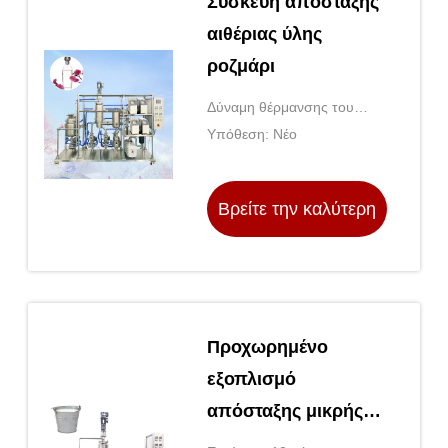
Συσκευή απόσταξης
αιθέριας ύλης
ροζμάρι
Δύναμη θέρμανσης του
μανδύα: 110V/220V
Υπόθεση: Νέο
Βρείτε την καλύτερη
τιμή
Προχωρημένο
εξοπλισμό
απόσταξης μικρής
διαδρομής για