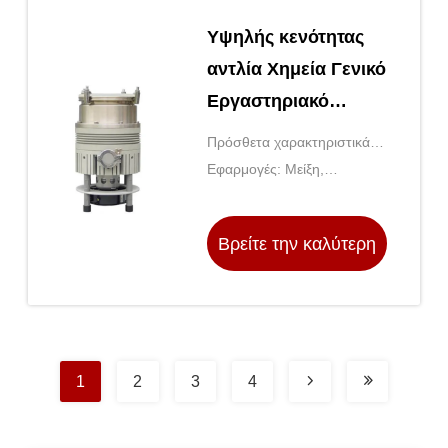
Υψηλής κενότητας
αντλία Χημεία Γενικό
Εργαστηριακό
Εξοπλισμό για
Πρόσθετα χαρακτηριστικά
Μοριακή
γνωρίσματα: Προσαρμόσιμη
Εφαρμογές: Μείξη,
Αποστάλωση
ταχύτητα και θερμοκρασία
θέρμανση, επώαση
Βρείτε την καλύτερη
τιμή
1
2
3
4