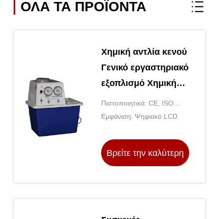
ΟΛΑ ΤΑ ΠΡΟΪΌΝΤΑ
Χημική αντλία κενού
Γενικό εργαστηριακό
εξοπλισμό Χημική
αντλία
Πιστοποιητικά: CE, ISO
διαφράγματος
9001
Εμφάνιση: Ψηφιακό LCD
Βρείτε την καλύτερη
τιμή