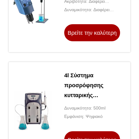
Ακριβότητα: Διαφέρει
σύνθεση φαρμάκων
ανάλογα με τον ειδικό
Δυναμικότητα: Διαφέρει
εξοπλισμό
ανάλογα με τον ειδικό
εξοπλισμό
Βρείτε την καλύτερη
τιμή
4l Σύστημα
προσρόφησης
κυτταρικής
καλλιέργειας
Δυναμικότητα: 500ml
Εξόρυξη DNA
Εμφάνιση: Ψηφιακό
Σύστημα
προσρόφησης