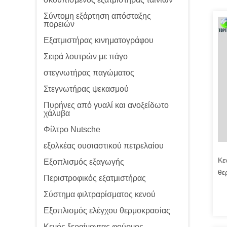
Σύντομη εξάρτηση απόσταξης
πορειών
Εξατμιστήρας κινηματογράφου
Σειρά λουτρών με πάγο
στεγνωτήρας παγώματος
Στεγνωτήρας ψεκασμού
Πυρήνες από γυαλί και ανοξείδωτο
χάλυβα
Φίλτρο Nutsche
εξολκέας ουσιαστικού πετρελαίου
Κε
Εξοπλισμός εξαγωγής
θε
Περιστροφικός εξατμιστήρας
Σύστημα φιλτραρίσματος κενού
Εξοπλισμός ελέγχου θερμοκρασίας
Κενός ξεραίνοντας φούρνος