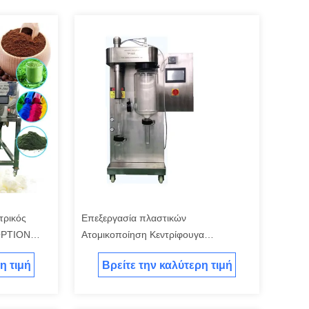
τρικός
Επεξεργασία πλαστικών
OPTION
Ατομικοποίηση Κεντρίφουγα
Εργαστηριακό Στρώσιμο Σκούπι με
η τιμή
Βρείτε την καλύτερη τιμή
υποστρώμα πλάκας από ανοξείδωτο
χάλυβα