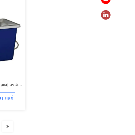
μική αντλία
η τιμή