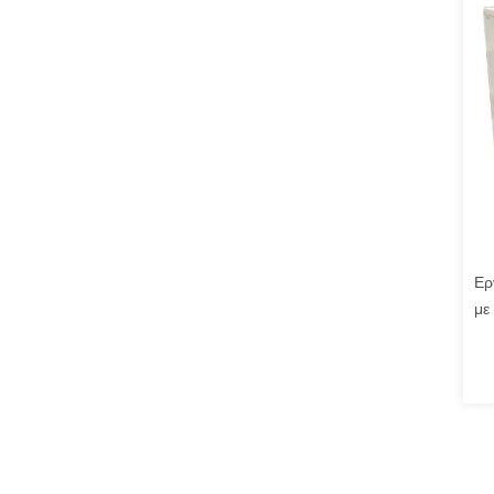
Ερ
με
πρ