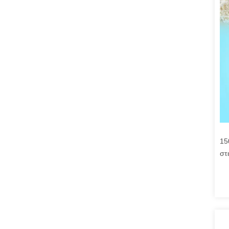
15
στ
στ