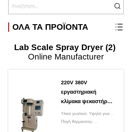
ΟΛΑ ΤΑ ΠΡΟΪΌΝΤΑ
Lab Scale Spray Dryer (2)
Online Manufacturer
220V 380V
εργαστηριακή
κλίμακα ψεκαστήρας
στεγνωτήρα για το
Υλικό γυαλιού: Υψηλό γυαλί
γάλα σε σκόνη
borosilicate
Πηγή θέρμανσης:
Steam+electricity