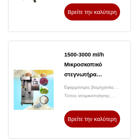
Βρείτε την καλύτερη
τιμή
1500-3000 ml/h
Μικροσκοπικό
στεγνωτήρα
ψεκασμού Toption
Εφαρμόσιμες βιομηχανίες:
στεγνωτήρα σκόνης
Εγκαταστάσεις κατασκευής,
Τύπος ατομικοποίησης:
γάλακτος
οικοδομές
Κεντρόφυτο ή πίεση
ακροφύσιο
Βρείτε την καλύτερη
τιμή