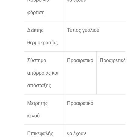
φόρτιση
Δείκτης
Τύπος γυαλιού
Α
θερμοκρασίας
Σύστημα
Προαιρετικό
Προαιρετικό
ν
απόρροιας και
απόσταξης
Μετρητής
Προαιρετικό
ν
κενού
Επικεφαλής
να έχουν