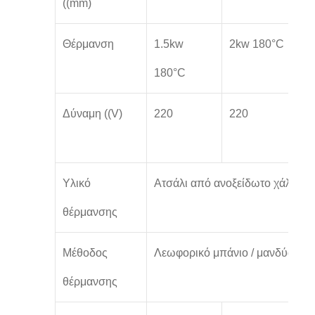
((mm)
Θέρμανση
1.5kw
2kw 180°C
2
180°C
1
Δύναμη ((V)
220
220
2
Υλικό
Ατσάλι από ανοξείδωτο χάλυβα 
θέρμανσης
Μέθοδος
Λεωφορικό μπάνιο / μανδύα θέ
θέρμανσης