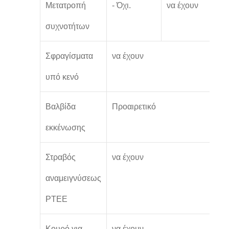
Μετατροπή
- Όχι.
να έχουν
ν
συχνοτήτων
έ
Σφραγίσματα
να έχουν
υπό κενό
Βαλβίδα
Προαιρετικό
ν
εκκένωσης
Στραβός
να έχουν
αναμειγνύσεως
PTEE
Κουρό για
να έχουν