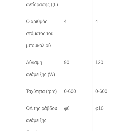
αντίδρασης ((L)
Ο αριθμός
4
4
5
στόματος του
μπουκαλιού
Δύναμη
90
120
1
ανάμειξης (W)
Ταχύτητα (rpm)
0-600
0-600
0
ΟΔ της ράβδου
φ6
φ10
φ
ανάμειξης