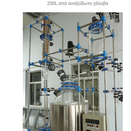
200L από ανοξείδωτο χάλυβα