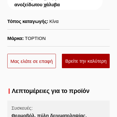
ανοξείδωτου χάλυβα
Τόπος καταγωγής:
Κίνα
Μάρκα:
TOPTION
Βρείτε την καλύτερη
Μας ελάτε σε επαφή
τιμή
με
Λεπτομέρειες για το προϊόν
Συσκευές:
Θερμοβόλ, πύλη δειγματοληψίας,