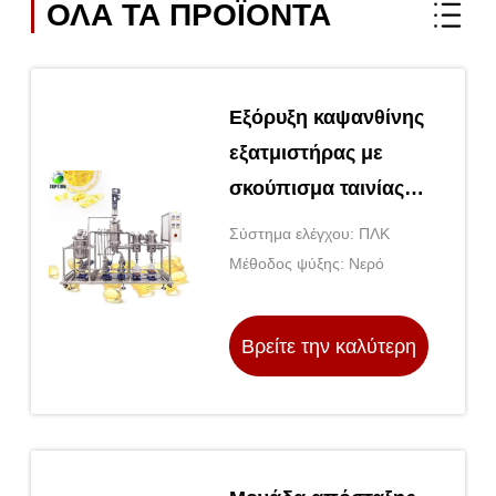
ΟΛΑ ΤΑ ΠΡΟΪΌΝΤΑ
Εξόρυξη καψανθίνης
εξατμιστήρας με
σκούπισμα ταινίας
μικρού βεληνεκούς
Σύστημα ελέγχου: ΠΛΚ
μοριακής απόσταξης
Μέθοδος ψύξης: Νερό
Βρείτε την καλύτερη
τιμή