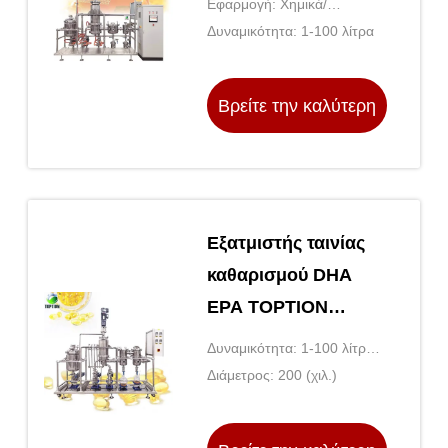
Εφαρμογή: Χημικά/
δρόμο απόσταξη με
Φαρμακευτικά/Τροφίμα
Δυναμικότητα: 1-100 λίτρα
κενό
Βρείτε την καλύτερη
τιμή
Εξατμιστής ταινίας
καθαρισμού DHA
EPA TOPTION
Εξατμιστής μικρής
Δυναμικότητα: 1-100 λίτρα/
διαδρομής
ώρα
Διάμετρος: 200 (χιλ.)