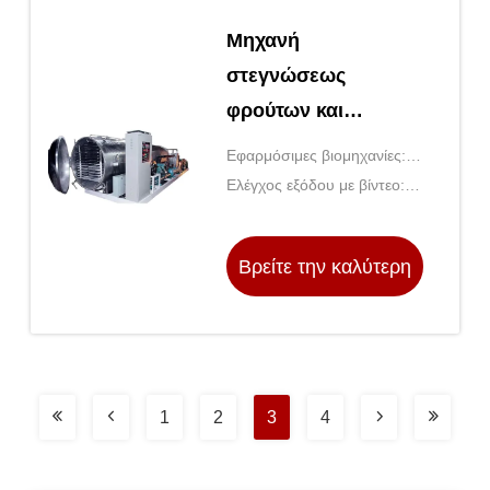
Μηχανή
στεγνώσεως
φρούτων και
λαχανικών υπό κενό
Εφαρμόσιμες βιομηχανίες:
Εργοστάσιο τροφίμων και
Ελέγχος εξόδου με βίντεο:
ποτών, αγροκτήματα,
Παροχή
εστιατόρια, λιανική πώληση,
Βρείτε την καλύτερη
καταστήματα τροφίμων,
κατασκ
τιμή
1
2
3
4