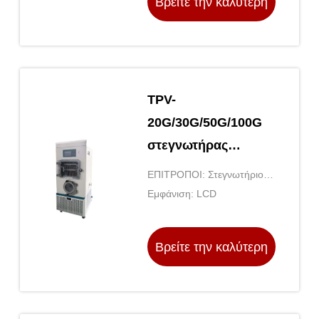
Βρείτε την καλύτερη
τιμή
TPV-
20G/30G/50G/100G
στεγνωτήρας
κατάψυξης για
ΕΠΙΤΡΟΠΟΙ: Στεγνωτήριο
αυτοματοποίηση και
κενού κατάψυξης
Εμφάνιση: LCD
πρόληψη της
ρύπανσης
Βρείτε την καλύτερη
δειγμάτων
τιμή