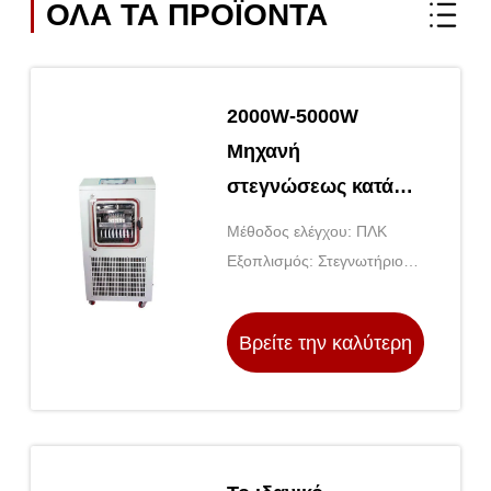
ΟΛΑ ΤΑ ΠΡΟΪΌΝΤΑ
2000W-5000W
Μηχανή
στεγνώσεως κατά
ψύξη υπό κενό
Μέθοδος ελέγχου: ΠΛΚ
Εξοπλισμός
Εξοπλισμός: Στεγνωτήριο
λυοφιλίωσης
κενού κατάψυξης
Βρείτε την καλύτερη
τιμή