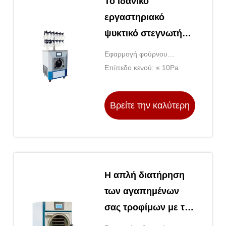
Το ιδανικό
εργαστηριακό
ψυκτικό στεγνωτήρα
για μακροχρόνια
Εφαρμογή φούρνου
διατήρηση
στεγνώματος: Στεγνωτήριο
Επίπεδο κενού: ≤ 10Pa
πολλαπλών λειτουργιών
Βρείτε την καλύτερη
τιμή
Η απλή διατήρηση
των αγαπημένων
σας τροφίμων με το
ψυγείο