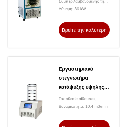
Συμπεριλαμβανομένης της
Δύναμη: 36 kW
αντλίας κενού: - Ναι, ναι.
Βρείτε την καλύτερη
τιμή
Εργαστηριακό
στεγνωτήρα
κατάψυξης υψηλής
θερμοκρασίας και
Τοποθεσία αίθουσας
πίεσης σειράς TOPT-
επίδειξης: Κανένα
Δυναμικότητα: 10,4 m3/min
10/12/18