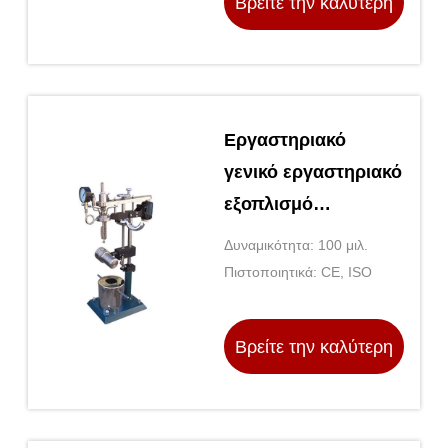
Βρείτε την καλύτερη
κενού SafeVac
τιμή
Εργαστηριακό
γενικό εργαστηριακό
εξοπλισμό
αντιδραστήρα από
Δυναμικότητα: 100 μιλ.
ανοξείδωτο χάλυβα
Πιστοποιητικά: CE, ISO
Βρείτε την καλύτερη
τιμή