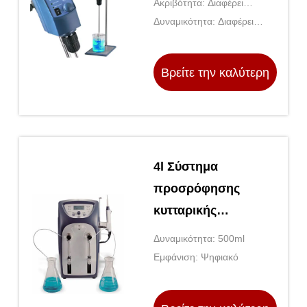
Ακριβότητα: Διαφέρει
σύνθεση φαρμάκων
ανάλογα με τον ειδικό
Δυναμικότητα: Διαφέρει
εξοπλισμό
ανάλογα με τον ειδικό
εξοπλισμό
Βρείτε την καλύτερη
τιμή
4l Σύστημα
προσρόφησης
κυτταρικής
καλλιέργειας
Δυναμικότητα: 500ml
Εξόρυξη DNA
Εμφάνιση: Ψηφιακό
Σύστημα
προσρόφησης