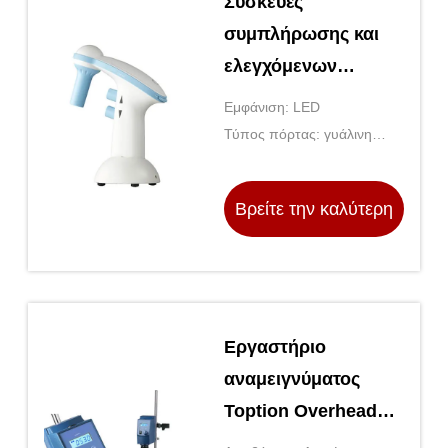
Συσκευές
συμπλήρωσης και
ελεγχόμενων
σωληνώσεων Γενικό
Εμφάνιση: LED
εργαστήριο Λευκό
Τύπος πόρτας: γυάλινη
και μπλε
πόρτα
Βρείτε την καλύτερη
τιμή
Εργαστήριο
αναμειγνύματος
Toption Overhead
Stirrer για τη