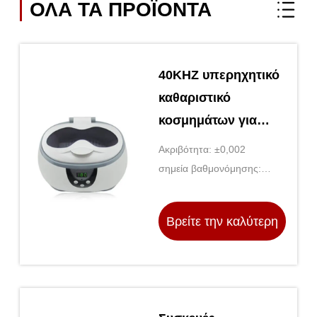
ΟΛΑ ΤΑ ΠΡΟΪΌΝΤΑ
40KHZ υπερηχητικό
καθαριστικό
κοσμημάτων για
διαμαντένια
Ακριβότητα: ±0,002
δαχτυλίδι γάμου
σημεία βαθμονόμησης:
Μέχρι 5
Βρείτε την καλύτερη
τιμή