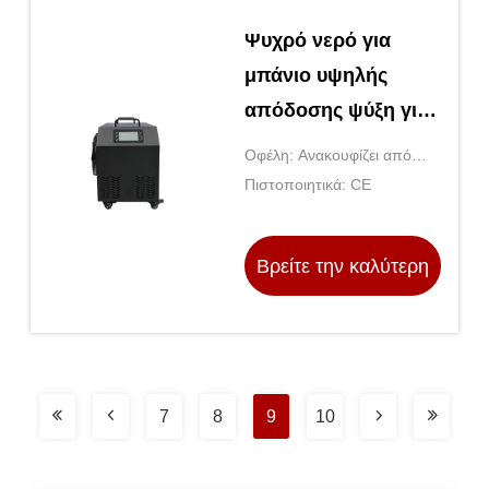
Ψυχρό νερό για
μπάνιο υψηλής
απόδοσης ψύξη για
κρύο βυθισμό
Οφέλη: Ανακουφίζει από
πονόλαιμους μύες, μειώνει
Πιστοποιητικά: CE
τη φλεγμονή, προωθεί την
χαλάρωση
Βρείτε την καλύτερη
τιμή
7
8
9
10