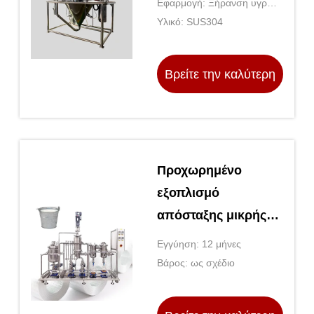
Εφαρμογή: Ξήρανση υγρών
σκόνη 100kg
υλικών
Υλικό: SUS304
Βρείτε την καλύτερη
τιμή
Προχωρημένο
εξοπλισμό
απόσταξης μικρής
διαδρομής για
Εγγύηση: 12 μήνες
αιθέρια έλαια
Βάρος: ως σχέδιο
τριαντάφυλλων με
εύρος θερμοκρασίας