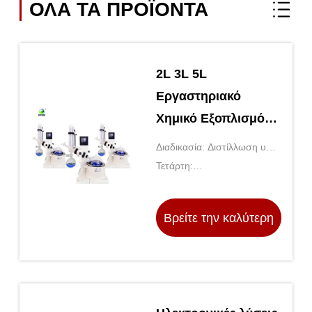
ΟΛΑ ΤΑ ΠΡΟΪΌΝΤΑ
2L 3L 5L
Εργαστηριακό
Χημικό Εξοπλισμό
Εξατμισμού
Διαδικασία: Διστίλλωση υπό
Ροτάριου Vakuum
κενό, περιστροφική, άλλη
Τετάρτη:
Rotary Evaporator
220V/50HZ,220V/110V
for Lab
Βρείτε την καλύτερη
τιμή