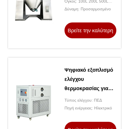
Όγκος: 100L 200L 500L
περιστρεφόμενο
800L 1500L
Δύναμη: Προσαρμοσμένο
στεγνωτήρα
Βρείτε την καλύτερη
τιμή
Ψηφιακό εξοπλισμό
ελέγχου
θερμοκρασίας για
την γραμμή
Τύπος ελέγχου: ΠΕΔ
παραγωγής από
Πηγή ενέργειας: Ηλεκτρικό
ανοξείδωτο χάλυβα