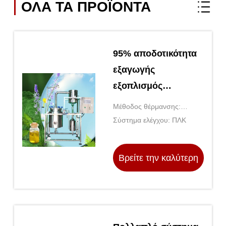
ΟΛΑ ΤΑ ΠΡΟΪΌΝΤΑ
95% αποδοτικότητα
εξαγωγής
εξοπλισμός
εξαγωγής βασικών
Μέθοδος θέρμανσης:
ελαίων με έλεγχο
Μαγνητικό ανακάτωμα
Σύστημα ελέγχου: ΠΛΚ
TOPTION PLC
Βρείτε την καλύτερη
τιμή