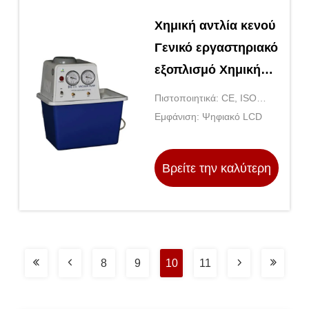
Χημική αντλία κενού
Γενικό εργαστηριακό
εξοπλισμό Χημική
αντλία
Πιστοποιητικά: CE, ISO
διαφράγματος
9001
Εμφάνιση: Ψηφιακό LCD
Βρείτε την καλύτερη
τιμή
8
9
10
11