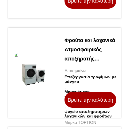
Βρείτε την καλύτερη
τιμή
Φρούτα και λαχανικά
Ατμοσφαιρικός
αποξηρατής
κατάψυξης
Επισημαίνω:
Μηχανήματα
Επεξεργασία τροφίμων με
μάνγκο
επεξεργασίας
,
Μηχανήματα
μάνγκο
αποξηρατήρων ψύξης
Βρείτε την καλύτερη
υπό κενό
,
ψυγείο αποξηρατήρων
τιμή
λαχανικών και φρούτων
Μάρκα TOPTION