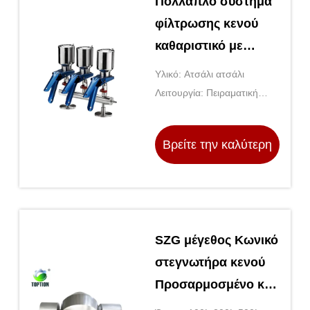
Πολλαπλό σύστημα
φίλτρωσης κενού
καθαριστικό με
κλαδική λακκούβα
Υλικό: Ατσάλι ατσάλι
πολλαπλάσματα
Λειτουργία: Πειραματική
φίλτρωση κενού για
λειτουργία εργαστηρίων
το εργαστήριο
Βρείτε την καλύτερη
τιμή
SZG μέγεθος Κωνικό
στεγνωτήρα κενού
Προσαρμοσμένο και
επαγγελματικό